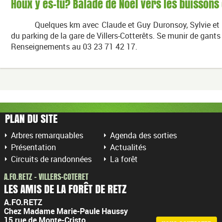
Houx y es-tu? Balade de Noël vers les buissons
Quelques km avec Claude et Guy Duronsoy, Sylvie et Th
du parking de la gare de Villers-Cotterêts. Se munir de gants
Renseignements au 03 23 71 42 17.
PLAN DU SITE
Arbres remarquables
Agenda des sorties
Présentation
Actualités
Circuits de randonnées
La forêt
A.FO.RETZ - VILLERS-COTERET
LES AMIS DE LA FORÊT DE RETZ
A.FO.RETZ
Chez Madame Marie-Paule Haussy
15 rue de Monte-Cristo